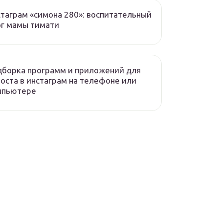
таграм «симона 280»: воспитательный
г мамы тимати
борка программ и приложений для
оста в инстаграм на телефоне или
мпьютере