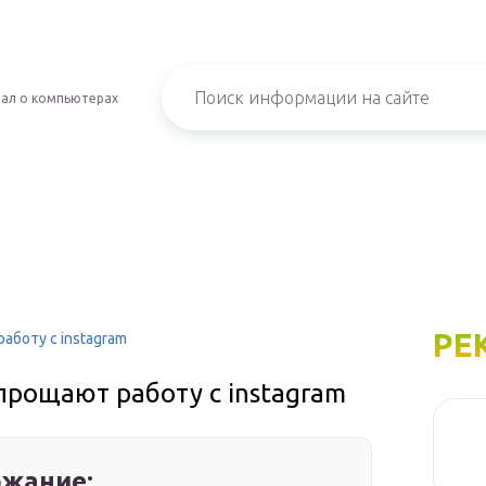
ал о компьютерах
РЕ
аботу с instagram
упрощают работу с instagram
жание: