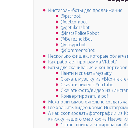
Инстаграм-боты для продвижения
@pstrbot
@getcombot
@getlikersbot
@InstaPoliceRobot
@BerezhokBot
@easyprbot
@CommentsBot
Несколько фишек, которые облегчат
Как работает программа VKbot?
Боты для скачивания и конвертиро
Найти и скачать музыку
Скачать музыку из «ВКонтакте
Скачать видео с YouTube
Скачать фото/видео из «Инста
Конвертировать в pdf
Можно ли самостоятельно создать чат
Где хранить видео кроме Инстаграм
А как скопировать фотографии из К
книжку нашего смартфона Huawei ил
1 этап: поиск и копирование А