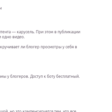
м
нтента — карусель. При этом в публикации
 одно видео.
акручивает ли блогер просмотры у себя в
ы у блогеров. Доступ к боту бесплатный.
ой, но это компенсируется тем, что все