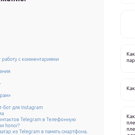
Как
 работу с комментариями
пар
вания
»
Как
грам»
-бот для Instagram
ма
Как
онтактов Telegram в Телефонную
пле
и honor?
пле
ватар из Telegram в память смартфона.