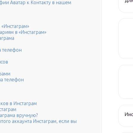
для
фии Аватар к Контакту в нашем
 «Инстаграм»
ариям в «Инстаграм»
аграма
а телефон
исов
грамм
на телефон
иков в Инстаграм
стаграм
Инс
аграма вручную?
ытого аккаунта Инстаграм, если вы