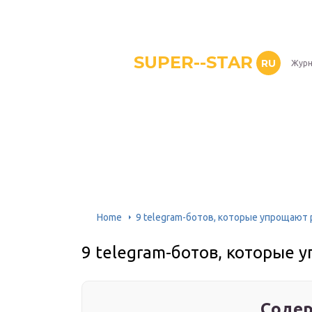
SUPER--STAR
RU
Журн
Home
9 telegram-ботов, которые упрощают р
9 telegram-ботов, которые 
Содер